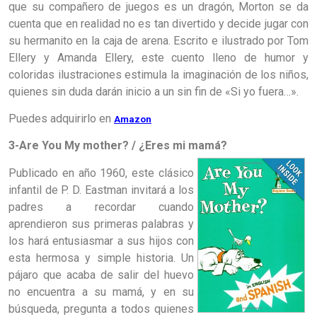
que su compañero de juegos es un dragón, Morton se da
cuenta que en realidad no es tan divertido y decide jugar con
su hermanito en la caja de arena. Escrito e ilustrado por Tom
Ellery y Amanda Ellery, este cuento lleno de humor y
coloridas ilustraciones estimula la imaginación de los niños,
quienes sin duda darán inicio a un sin fin de «Si yo fuera…».
Puedes
adquirirlo
en
Amazon
3-Are You My mother? / ¿Eres mi mamá?
Publicado en año 1960, este clásico
infantil de P. D. Eastman invitará a los
padres a recordar
cuando
aprendieron
sus primeras palabras y
los hará entusiasmar a sus hijos con
esta hermosa y simple historia. Un
pájaro que acaba de salir del huevo
no encuentra a su mamá, y en su
búsqueda, pregunta a todos quienes