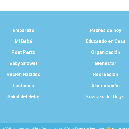
Embarazo
Padres de hoy
Mi Bebé
Educando en Casa
Post Parto
Organización
Baby Shower
Bienestar
Recién Nacidos
Recreación
Lactancia
Alimentación
Salud del Bebé
Finanzas del Hogar
t 2025. Nuestros Hijos Dominicana, SRL • Desarrollado con
por
astr