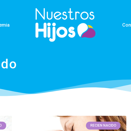
emia
Con
ido
O
RECIEN NACIDO