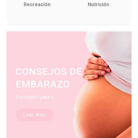
Recreación
Nutrición
CONSEJOS DE
EMBARAZO
Diseñados para ti
Leer más