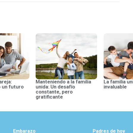
areja:
Manteniendo a la familia
La familia un
 un futuro
unida: Un desafío
invaluable
constante, pero
gratificante
Embarazo
Padres de hoy