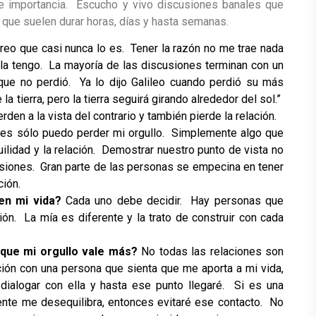
de importancia. Escucho y vivo discusiones banales que
que suelen durar horas, días y hasta semanas.
reo que casi nunca lo es. Tener la razón no me trae nada
 la tengo. La mayoría de las discusiones terminan con un
que no perdió. Ya lo dijo Galileo cuando perdió su más
la tierra, pero la tierra seguirá girando alrededor del sol.”
den a la vista del contrario y también pierde la relación.
s sólo puedo perder mi orgullo. Simplemente algo que
ilidad y la relación. Demostrar nuestro punto de vista no
usiones. Gran parte de las personas se empecina en tener
ción.
en mi vida?
Cada uno debe decidir. Hay personas que
ón. La mía es diferente y la trato de construir con cada
 que mi orgullo vale más?
No todas las relaciones son
ción con una persona que sienta que me aporta a mi vida,
ialogar con ella y hasta ese punto llegaré. Si es una
te me desequilibra, entonces evitaré ese contacto. No