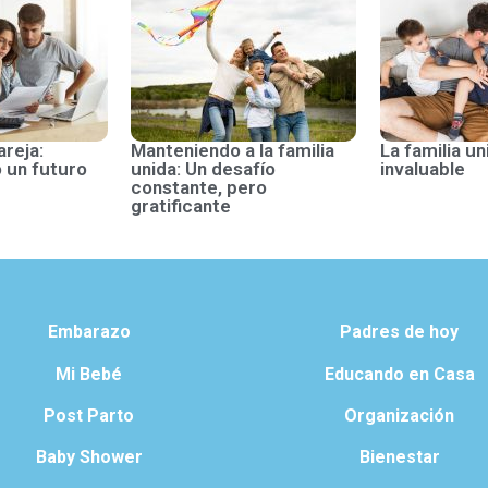
areja:
Manteniendo a la familia
La familia un
 un futuro
unida: Un desafío
invaluable
constante, pero
gratificante
Embarazo
Padres de hoy
Mi Bebé
Educando en Casa
Post Parto
Organización
Baby Shower
Bienestar