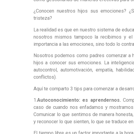
¿Conocen nuestros hijos sus emociones? ¿Saben
tristeza?
La realidad es que en nuestro sistema de educ
nosotros mismos tampoco la recibimos y el d
importancia a las emociones, sino todo lo contrar
Nosotros podemos como padres comenzar a hac
hijos a conocer sus emociones. La inteligenci
autocontrol, automotivación, empatía, habilid
conflictos).
Aquí te comparto 3 tips para comenzar a desarroll
1.
Autoconocimiento
: es aprendernos.
Compr
caso de cuando nos enfadamos y mostramos i
Comunicar lo que sentimos de manera honesta, a
y reconocer lo que sienten, lo que se traduce e
El tiempo libre es un factor importante a la ho