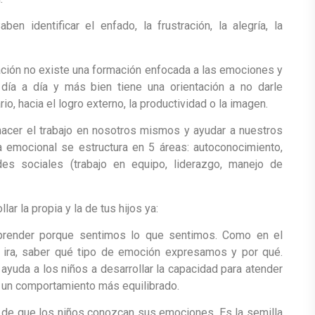
 identificar el enfado, la frustración, la alegría, la
ación no existe una formación enfocada a las emociones y
ía a día y más bien tiene una orientación a no darle
io, hacia el logro externo, la productividad o la imagen.
er el trabajo en nosotros mismos y ayudar a nuestros
a emocional se estructura en 5 áreas: autoconocimiento,
ades sociales (trabajo en equipo, liderazgo, manejo de
ar la propia y la de tus hijos ya:
ender porque sentimos lo que sentimos. Como en el
ra, saber qué tipo de emoción expresamos y por qué.
yuda a los niños a desarrollar la capacidad para atender
n un comportamiento más equilibrado.
ra de que los niños conozcan sus emociones. Es la semilla