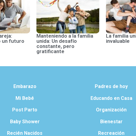
areja:
Manteniendo a la familia
La familia un
 un futuro
unida: Un desafío
invaluable
constante, pero
gratificante
Embarazo
Padres de hoy
Mi Bebé
Educando en Casa
Post Parto
Organización
Baby Shower
Bienestar
Recién Nacidos
Recreación