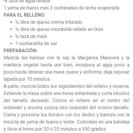
¾ taza de agua helada
1 yema de huevo más 2 cucharadas de leche evaporada
PARA EL RELLENO:
½ libra de queso crema triturado
½ libra de queso mozarella rallado en tiras
½ taza de maiz
1 cucharadita de sal
PREPARACIÓN:
Mezcla las harinas con la sal, la Margarina Manicera y la
manteca vegetal hasta unir bien, incorpora el agua poco a
poco hasta obtener una masa suave y uniforme, deja reposar
tapada por 10 minutos.
A parte, mezcla todos los ingredientes del relleno y reserva.
Extiende la masa sobre una mesa enharinada y corta círculos
del tamaño deseado. Coloca el relleno en el centro del
redondel y encima coloca otro redondel del mismo tamaño.
Cierra y presiona los bordes con los dedos y barniza con la
mezcla de yema de huevo y leche. Colócalas en una bandeja
y lleva al horno por 20 ó 25 minutos a 350 grados.