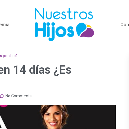
emia
Con
Es posible?
 en 14 días ¿Es
No Comments