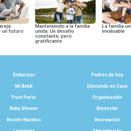
areja:
Manteniendo a la familia
La familia un
 un futuro
unida: Un desafío
invaluable
constante, pero
gratificante
Embarazo
Padres de hoy
Mi Bebé
Educando en Casa
Post Parto
Organización
Baby Shower
Bienestar
Recién Nacidos
Recreación
Lactancia
Alimentación