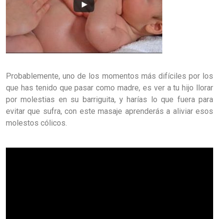
Probablemente, uno de los momentos más difíciles por los
que has tenido que pasar como madre, es ver a tu hijo llorar
por molestias en su barriguita, y harías lo que fuera para
evitar que sufra, con este masaje aprenderás a aliviar esos
molestos cólicos.