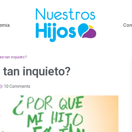
emia
Con
 es tan inquieto?
 tan inquieto?
10 Comments