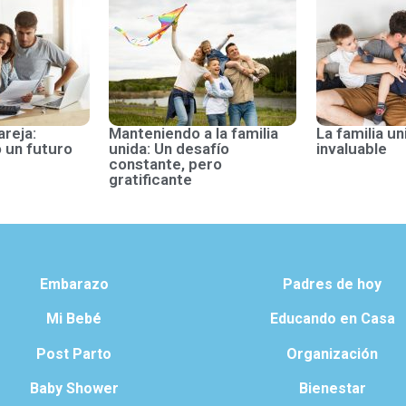
areja:
Manteniendo a la familia
La familia un
 un futuro
unida: Un desafío
invaluable
constante, pero
gratificante
Embarazo
Padres de hoy
Mi Bebé
Educando en Casa
Post Parto
Organización
Baby Shower
Bienestar