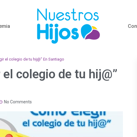
emia
Con
gir el colegio de tu hij@” En Santiago
 el colegio de tu hij@”
No Comments