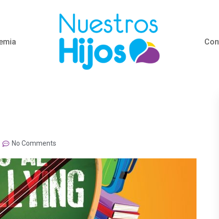
emia
Con
No Comments