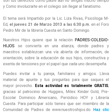
son tus derechos como padre aún no tengas mucho tiempo
y
C
omo involucrarte en el colegio sin llegar al fanatismo.
El tema será Impartido por la Lic. Liza Rivas, Psicóloga M-
Ed,
el jueves 21 de Marzo 2013 a las 6:30 p.m.
en el Foro
Pedro Mir de la librería Cuesta en Santo Domingo.
Nuestros Hijos quiere que la relación
PADRES-COLEGIO-
HIJOS
se convierta en una alianza, donde padres y
maestros establezcan una vía abierta de información, de
orientación, sobre la educación de sus hijos, constructiva y
exenta de tensiones por el papel que cada uno desempeña.
Puedes invitar a tu pareja, familiares y amigos. Lleva
material de apunte y tus preguntas para que saques el
mayor provecho.
Esta actividad es totalmente GRATIS
,
gracias al patrocinio de Huggies, Milex Kinder Gold, Pre-
Escolar Dominico Americano, Periódico HOY y Librería
Cuesta. Para participar sólo tienes que ser miembro de la
Comunidad de Padres de www.nuestroshijos.do.
Haz clic