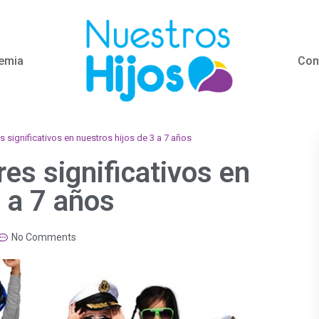
emia
Con
s significativos en nuestros hijos de 3 a 7 años
es significativos en
3 a 7 años
No Comments