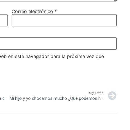
Correo electrónico
*
web en este navegador para la próxima vez que
Siguiente
Enseñar y aprender a escuchar para la buena comunicación en el hogar, en la escuela y en la vida
Mi hijo y yo chocamos mucho ¿Qué podemos hacer para llevarnos mejor?