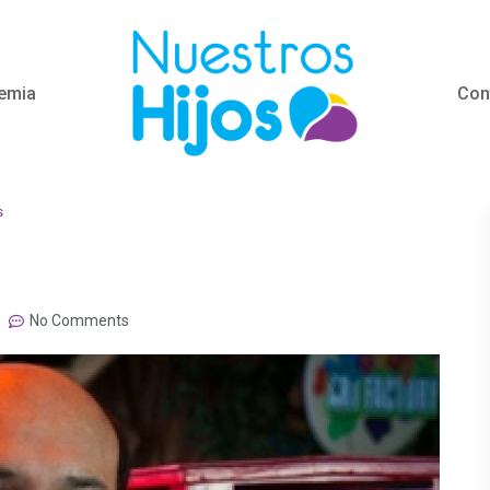
emia
Con
s
No Comments