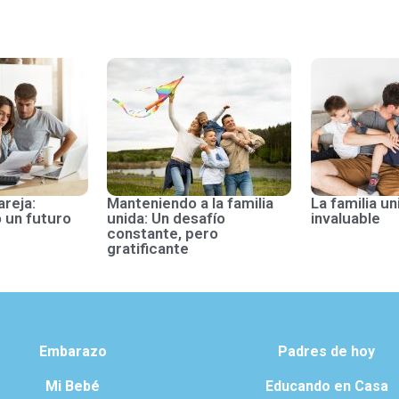
areja:
Manteniendo a la familia
La familia un
 un futuro
unida: Un desafío
invaluable
constante, pero
gratificante
Embarazo
Padres de hoy
Mi Bebé
Educando en Casa