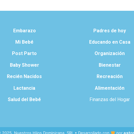
Embarazo
Padres de hoy
Mi Bebé
Educando en Casa
Post Parto
Organización
Baby Shower
Bienestar
Recién Nacidos
Recreación
Lactancia
Alimentación
Salud del Bebé
Finanzas del Hogar
t 2025. Nuestros Hijos Dominicana, SRL • Desarrollado con
por
astr