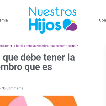
emia
Con
debe tener la familia ante un miembro que es homosexual?
 que debe tener la
embro que es
No Comments