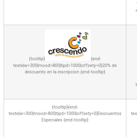
{tooltip}
{end-
texte|w=300|mood=800|tipd=1000|offsety=0}20% de
descuento en la inscripcion {end-tooltip}
{tooltip}
{end-
texte|w=300|mood=800|tipd=1000|offsety=0}Descuentos
te
Especiales {end-tooltip}