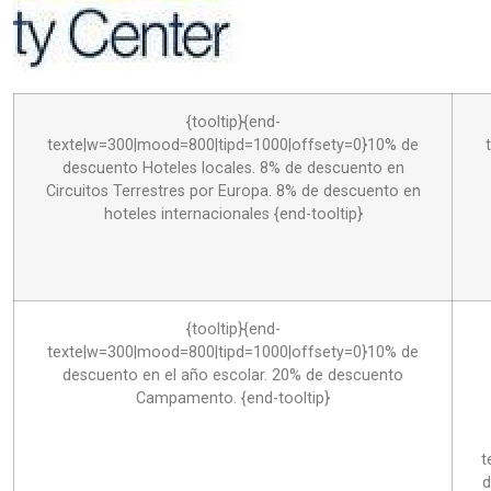
{tooltip}
{end-
texte|w=300|mood=800|tipd=1000|offsety=0}10% de
descuento Hoteles locales. 8% de descuento en
Circuitos Terrestres por Europa. 8% de descuento en
hoteles internacionales {end-tooltip}
{tooltip}
{end-
texte|w=300|mood=800|tipd=1000|offsety=0}10% de
descuento en el año escolar. 20% de descuento
Campamento. {end-tooltip}
t
d