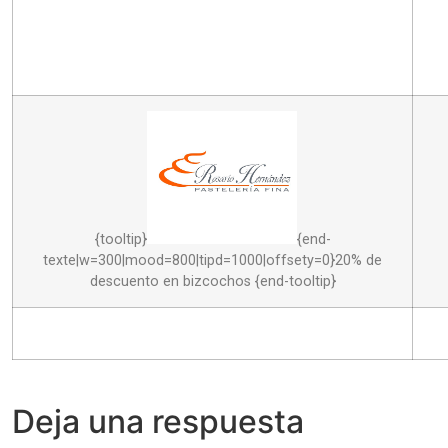
{tooltip}
{end-
texte|w=300|mood=800|tipd=1000|offsety=0}20% de
descuento en bizcochos {end-tooltip}
Deja una respuesta