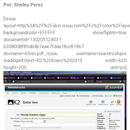
Por: Shirley Perez
[issuu
layout=http%3A%2F%2Fskin.issuu.com%2Fv%2Fcolor%2Flayou
backgroundcolor=FFFFFF showflipbtn=true
documentid=130205124031-
b308008f85db4b7eae7fdaa18cc81967
docname=65rev.pdf_issuu username=nuestroshijos
loadinginfotext=ED.%20Enero%202013 width=620
height=200 unit=px]