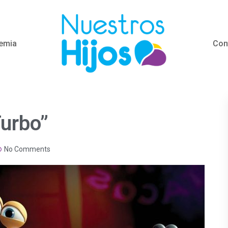
emia
Con
Turbo”
No Comments