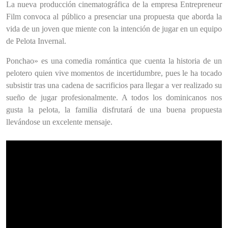
La nueva producción cinematográfica de la empresa Entrepreneur
Film convoca al público a presenciar una propuesta que aborda la
vida de un joven que miente con la intención de jugar en un equipo
de Pelota Invernal.
Ponchao» es una comedia romántica que cuenta la historia de un
pelotero
quien vive momentos de incertidumbre, pues le ha tocado
subsistir tras una cadena de sacrificios para llegar a ver realizado su
sueño de jugar profesionalmente. A todos los dominicanos nos
gusta la pelota, la familia disfrutará
de una buena propuesta
llevándose un excelente mensaje.