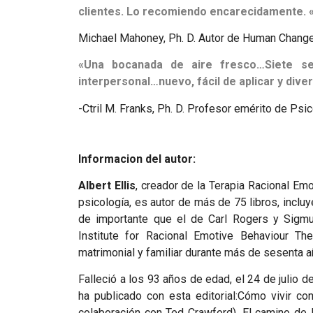
clientes. Lo recomiendo encarecidamente. 
Michael Mahoney, Ph. D. Autor de Human Chang
«Una bocanada de aire fresco…Siete sen
interpersonal…nuevo, fácil de aplicar y diver
-Ctril M. Franks, Ph. D. Profesor emérito de Psi
Informacion del autor:
Albert Ellis
, creador de la Terapia Racional Em
psicología, es autor de más de 75 libros, incl
de importante que el de Carl Rogers y Sigmu
Institute for Racional Emotive Behaviour The
matrimonial y familiar durante más de sesenta a
Falleció a los 93 años de edad, el 24 de julio d
ha publicado con esta editorial:Cómo vivir co
colaboración con Ted Crawford), El camino de l