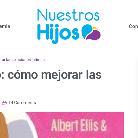
emia
Con
r las relaciones íntimas
: cómo mejorar las
14 Comments