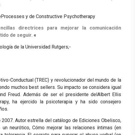
«
eProcesses y de Constructive Psychotherapy
cillas directrices para mejorar la comunicación
tido de seguir.
«
cología de la Universidad Rutgers;-
otivo-Conductual (TREC) y revolucionador del mundo de la
uyendo muchos best sellers. Su impacto se considera igual
nd Freud. Además de ser el presidente delAlbert Ellis
rapy, ha ejercido la psicoterapia y ha sido consejero
ños.
e 2007. Autor estrella del catálogo de Ediciones Obelisco,
n un neurótico, Cómo mejorar las relaciones íntimas (en
a tolerancia, El secreto para superar el abuso verbal (en