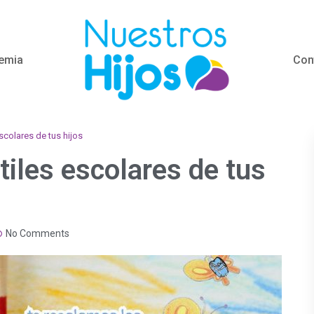
emia
Con
scolares de tus hijos
tiles escolares de tus
No Comments