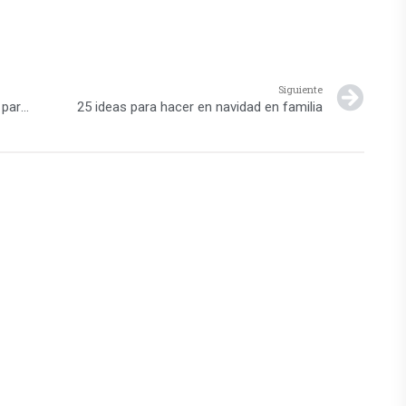
Siguiente
Consurso Teen Digital: “Talleres Interactivos para Adolescentes Creativos y Emprendedores”
25 ideas para hacer en navidad en familia