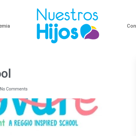
emia
Con
ol
No Comments