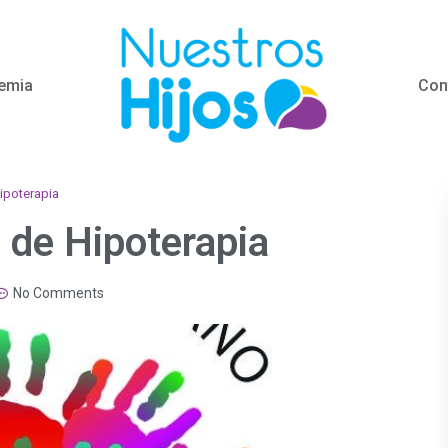
emia
Con
ipoterapia
 de Hipoterapia
No Comments