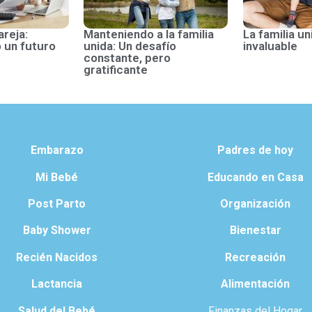
areja:
Manteniendo a la familia
La familia un
 un futuro
unida: Un desafío
invaluable
constante, pero
gratificante
Embarazo
Padres de hoy
Mi Bebé
Educando en Casa
Post Parto
Organización
Baby Shower
Bienestar
Recién Nacidos
Recreación
Lactancia
Alimentación
Salud del Bebé
Finanzas del Hogar