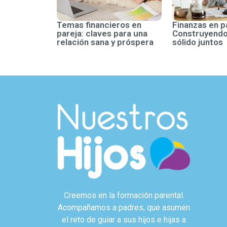
Temas financieros en
Finanzas en p
pareja: claves para una
Construyendo
relación sana y próspera
sólido juntos
Creemos en la formación parental.
Acompañamos a padres, que asumen
el reto de guiar a sus hijos e hijas a