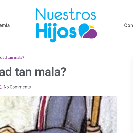
emia
Con
edad tan mala?
ad tan mala?
No Comments