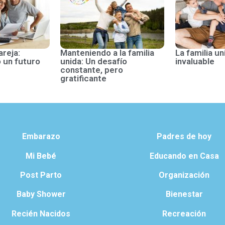
areja:
Manteniendo a la familia
La familia un
 un futuro
unida: Un desafío
invaluable
constante, pero
gratificante
Embarazo
Padres de hoy
Mi Bebé
Educando en Casa
Post Parto
Organización
Baby Shower
Bienestar
Recién Nacidos
Recreación