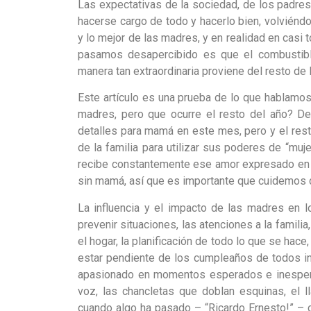
Las expectativas de la sociedad, de los padre
hacerse cargo de todo y hacerlo bien, volvién
y lo mejor de las madres, y en realidad en casi
pasamos desapercibido es que el combustibl
manera tan extraordinaria proviene del resto de l
Este artículo es una prueba de lo que hablamo
madres, pero que ocurre el resto del año? D
detalles para mamá en este mes, pero y el res
de la familia para utilizar sus poderes de “muj
recibe constantemente ese amor expresado en a
sin mamá, así que es importante que cuidemos d
La influencia y el impacto de las madres en l
prevenir situaciones, las atenciones a la famili
el hogar, la planificación de todo lo que se hace,
estar pendiente de los cumpleaños de todos in
apasionado en momentos esperados e inesperado
voz, las chancletas que doblan esquinas, el
cuando algo ha pasado – “Ricardo Ernesto!” – 