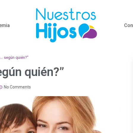
emia
Con
… según quién?”
gún quién?”
No Comments