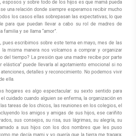
s, esposos y sobre todo de los hijos es que mamá pueda
dose una relación donde siempre esperamos recibir mucho
 todos los casos ellas sobrepasan las expectativas; lo que
e para que puedan llevar a cabo su rol de madres de
a familia y se llama “amor”.
s, pues escribimos sobre este tema en mayo, mes de las
e la misma manera nos volcamos a comprar y organizar
to del tiempo? La presión que una madre recibe por parte
er elástica” puede llevarla al agotamiento emocional si no
tenciones, detalles y reconocimiento. No podemos vivir
e ella.
os hogares es algo espectacular: su sexto sentido para
a, el cuidado cuando alguien se enferma, la organización en
 las tareas de los chicos, las reuniones en los colegios, el
cluyendo los amigos y amigas de sus hijos, ese cariñito
s, sus consejos, su risa, sus lágrimas, su alegría, su
 llamado a sus hijos con los dos nombres que les puso
como me decía mami y yo quería que la tierra me tragara;