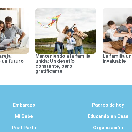
areja:
Manteniendo a la familia
La familia un
 un futuro
unida: Un desafío
invaluable
constante, pero
gratificante
Embarazo
Padres de hoy
Mi Bebé
Educando en Casa
Post Parto
Organización