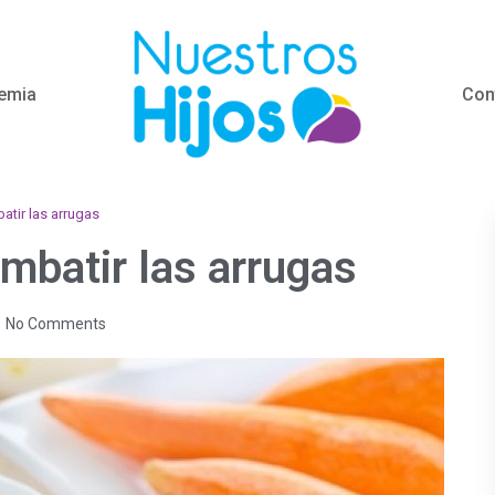
emia
Con
tir las arrugas
mbatir las arrugas
No Comments