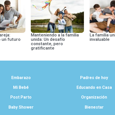
areja:
Manteniendo a la familia
La familia un
 un futuro
unida: Un desafío
invaluable
constante, pero
gratificante
Embarazo
Padres de hoy
Mi Bebé
Educando en Casa
Post Parto
Organización
Baby Shower
Bienestar