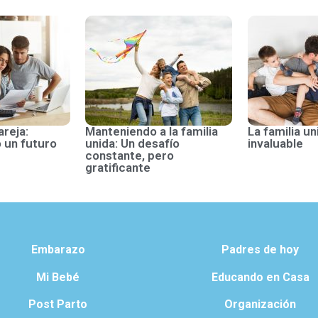
areja:
Manteniendo a la familia
La familia un
 un futuro
unida: Un desafío
invaluable
constante, pero
gratificante
Embarazo
Padres de hoy
Mi Bebé
Educando en Casa
Post Parto
Organización