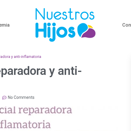
emia
Con
radora y anti-inflamatoria
eparadora y anti-
No Comments