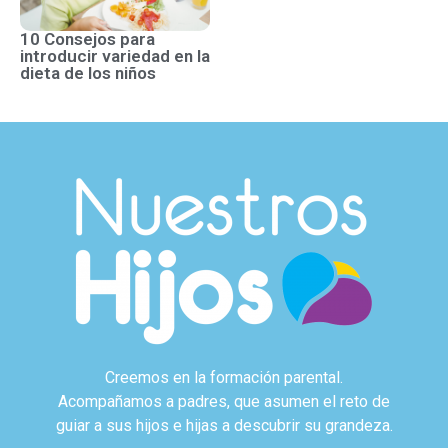
10 Consejos para
introducir variedad en la
dieta de los niños
Creemos en la formación parental.
Acompañamos a padres, que asumen el reto de
guiar a sus hijos e hijas a descubrir su grandeza.