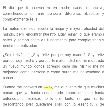
El día que te conviertes en madre naces de nuevo,
convirtiéndote en una persona diferente, absoluta y
completamente feliz.
La maternidad nos aporta la mejor y mayor felicidad del
mundo, pero encontrar nuestro lugar, aunar lo que éramos
antes y somos ahora es fundamental para completarnos y
sentirnos realizadas.
¿Soy feliz?, sí. ¿Soy feliz porque soy madre?. Soy feliz
porque soy madre y porque la maternidad me ha mostrado
un nuevo mundo, donde aprendo cada día. Mi hijo me ha
mejorado como persona y como mujer, me ha ayudado a
crecer.
Cuando me convertí en
, me di cuenta de que muchas
madre
cosas que yo había considerado importantísimas hasta
entonces, en realidad no lo eran tanto, así que las fui
descartando para quedarme sólo con lo esencial. Y de