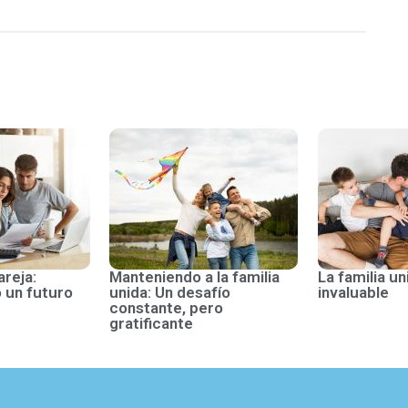
areja:
Manteniendo a la familia
La familia un
 un futuro
unida: Un desafío
invaluable
constante, pero
gratificante