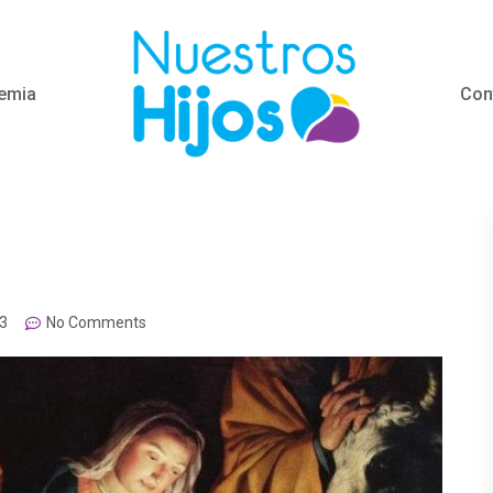
emia
Con
13
No Comments