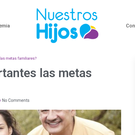
emia
Con
las metas familiares?
rtantes las metas
No Comments