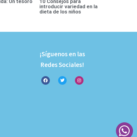
ida: Un tesoro
10 Consejos para
introducir variedad en la
dieta de los niños
¡Síguenos en las
Redes Sociales!