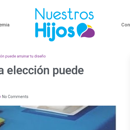
emia
Con
ión puede arruinar tu diseño
a elección puede
No Comments