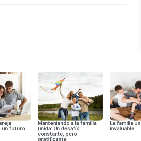
areja:
Manteniendo a la familia
La familia un
 un futuro
unida: Un desafío
invaluable
constante, pero
gratificante