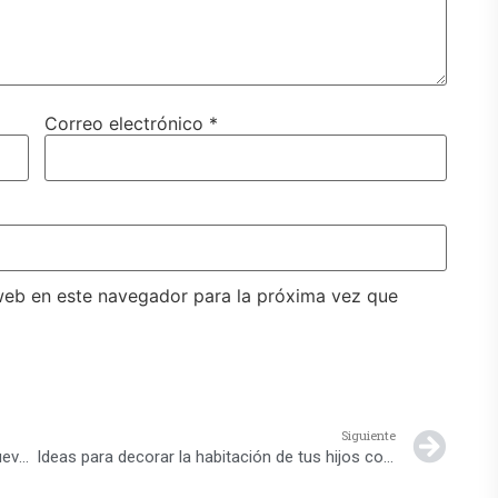
Correo electrónico
*
web en este navegador para la próxima vez que
Siguiente
Las osadas tendencias contemporáneas: nuevos colores en la mesa
Ideas para decorar la habitación de tus hijos con bajo presupuesto