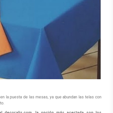
s en la puesta de las mesas, ya que abundan las telas con
to.
al decoralis.com, la opción más acertada son los