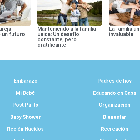
areja:
Manteniendo a la familia
La familia un
 un futuro
unida: Un desafío
invaluable
constante, pero
gratificante
Embarazo
Padres de hoy
Mi Bebé
Educando en Casa
Post Parto
Organización
Baby Shower
Bienestar
Recién Nacidos
Recreación