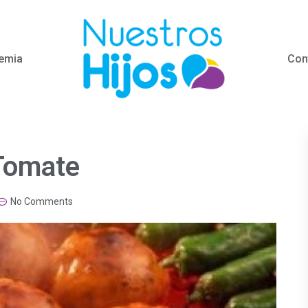
emia
Con
 Tomate
No Comments