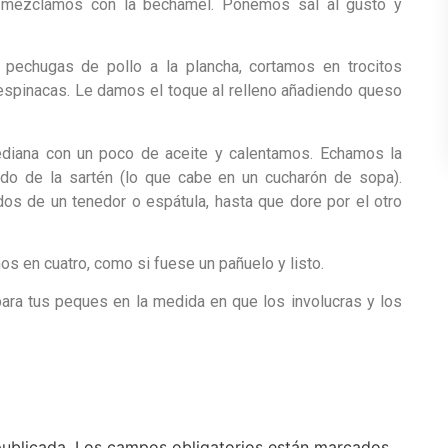
y mezclamos con la bechamel. Ponemos sal al gusto y
 pechugas de pollo a la plancha, cortamos en trocitos
spinacas. Le damos el toque al relleno añadiendo queso
ediana con un poco de aceite y calentamos. Echamos la
ndo de la sartén (lo que cabe en un cucharón de sopa).
os de un tenedor o espátula, hasta que dore por el otro
os en cuatro, como si fuese un pañuelo y listo.
para tus peques en la medida en que los involucras y los
publicada.
Los campos obligatorios están marcados