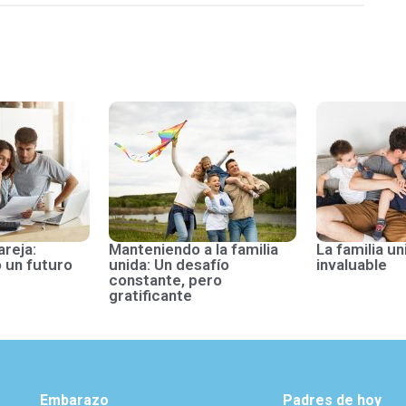
areja:
Manteniendo a la familia
La familia un
 un futuro
unida: Un desafío
invaluable
constante, pero
gratificante
Embarazo
Padres de hoy