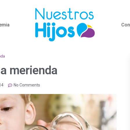
emia
Con
nda
la merienda
14
No Comments