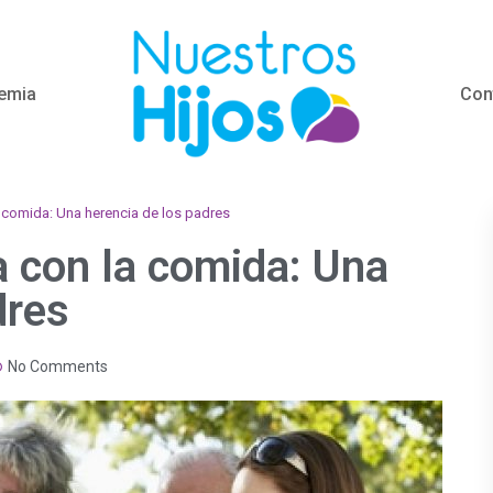
emia
Con
a comida: Una herencia de los padres
a con la comida: Una
dres
No Comments