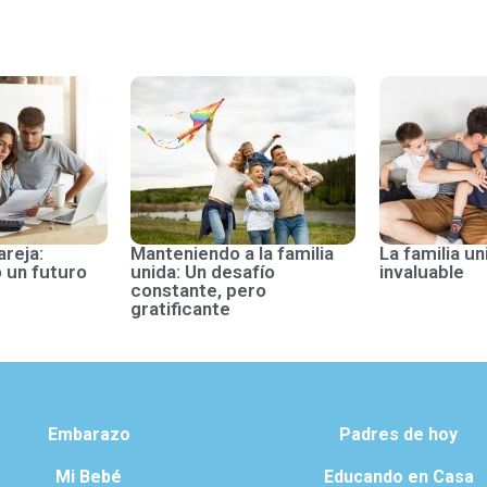
areja:
Manteniendo a la familia
La familia un
 un futuro
unida: Un desafío
invaluable
constante, pero
gratificante
Embarazo
Padres de hoy
Mi Bebé
Educando en Casa