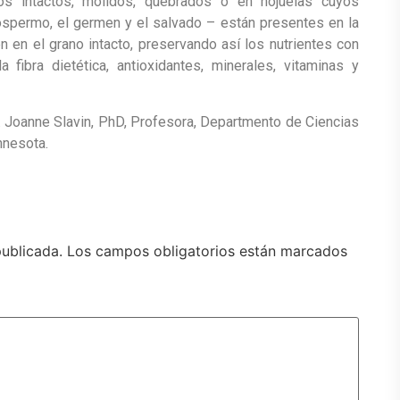
os intactos, molidos, quebrados o en hojuelas cuyos
spermo, el germen y el salvado – están presentes en la
 en el grano intacto, preservando así los nutrientes con
fibra dietética, antioxidantes, minerales, vitaminas y
a. Joanne Slavin, PhD, Profesora, Departmento de Ciencias
nnesota.
publicada.
Los campos obligatorios están marcados