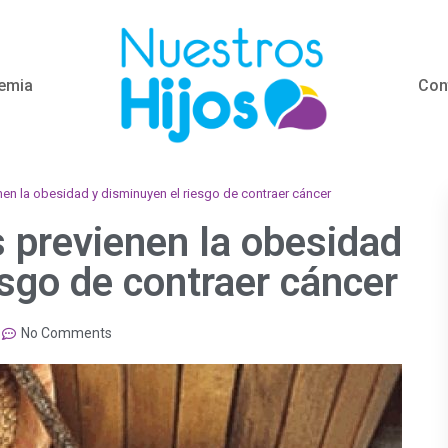
emia
Con
nen la obesidad y disminuyen el riesgo de contraer cáncer
s previenen la obesidad
esgo de contraer cáncer
No Comments