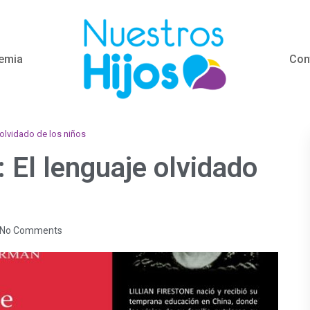
emia
Con
 olvidado de los niños
: El lenguaje olvidado
No Comments