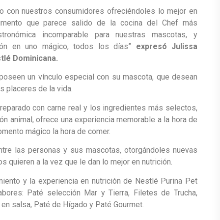
o con nuestros consumidores ofreciéndoles lo mejor en
limento que parece salido de la cocina del Chef más
astronómica incomparable para nuestras mascotas, y
ión en uno mágico, todos los días”
expresó Julissa
tlé Dominicana.
poseen un vínculo especial con su mascota, que desean
s placeres de la vida.
preparado con carne real y los ingredientes más selectos,
ión animal, ofrece una experiencia memorable a la hora de
omento mágico la hora de comer.
entre las personas y sus mascotas, otorgándoles nuevas
 quieren a la vez que le dan lo mejor en nutrición.
nto y la experiencia en nutrición de Nestlé Purina Pet
bores: Paté selección Mar y Tierra, Filetes de Trucha,
a en salsa, Paté de Hígado y Paté Gourmet.