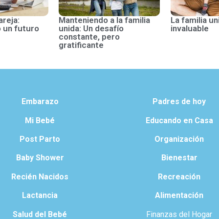
areja:
Manteniendo a la familia
La familia un
 un futuro
unida: Un desafío
invaluable
constante, pero
gratificante
Embarazo
Padres de hoy
Mi Bebé
Educando en Casa
Post Parto
Organización
Baby Shower
Bienestar
Recién Nacidos
Recreación
Lactancia
Alimentación
Salud del Bebé
Finanzas del Hogar