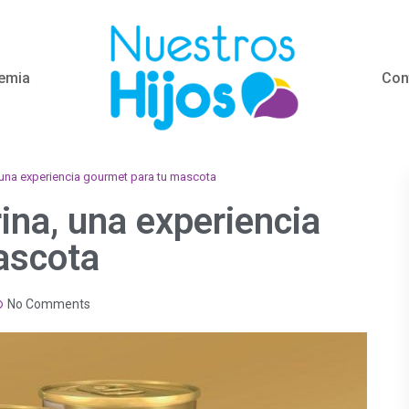
emia
Con
 una experiencia gourmet para tu mascota
ina, una experiencia
ascota
No Comments