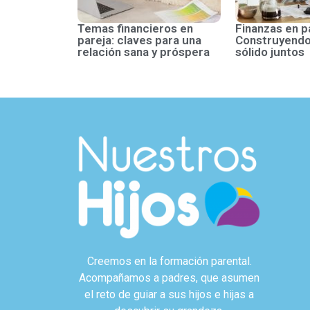
Temas financieros en
Finanzas en p
pareja: claves para una
Construyendo
relación sana y próspera
sólido juntos
Creemos en la formación parental.
Acompañamos a padres, que asumen
el reto de guiar a sus hijos e hijas a