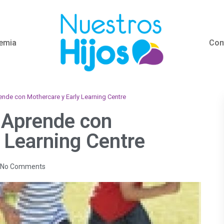
emia
Con
nde con Mothercare y Early Learning Centre
 Aprende con
 Learning Centre
No Comments