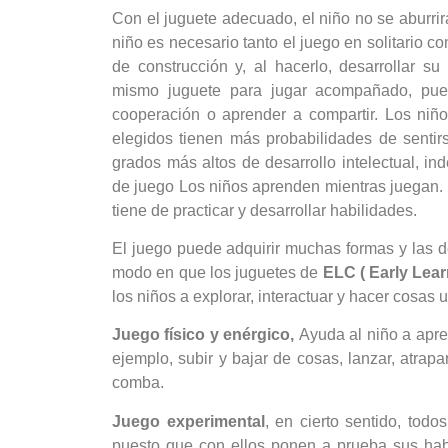
Con el juguete adecuado, el niño no se aburrirá
niño es necesario tanto el juego en solitario
de construcción y, al hacerlo, desarrollar s
mismo juguete para jugar acompañado, pued
cooperación o aprender a compartir. Los niñ
elegidos tienen más probabilidades de senti
grados más altos de desarrollo intelectual, i
de juego Los niños aprenden mientras juegan. E
tiene de practicar y desarrollar habilidades.
El juego puede adquirir muchas formas y las 
modo en que los juguetes de
ELC
( Early Lea
los niños a explorar, interactuar y hacer cosas u
Juego físico y enérgico,
Ayuda al niño a apre
ejemplo, subir y bajar de cosas, lanzar, atrapar
comba.
Juego experimental
, en cierto sentido, todo
puesto que con ellos ponen a prueba sus hab