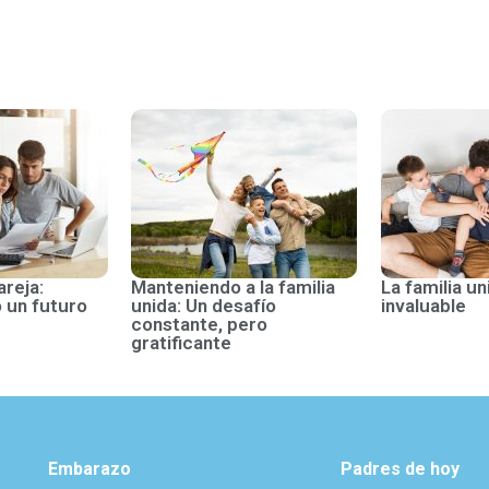
areja:
Manteniendo a la familia
La familia un
 un futuro
unida: Un desafío
invaluable
constante, pero
gratificante
Embarazo
Padres de hoy