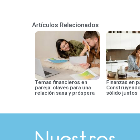
Artículos Relacionados
Temas financieros en
Finanzas en p
pareja: claves para una
Construyendo
relación sana y próspera
sólido juntos