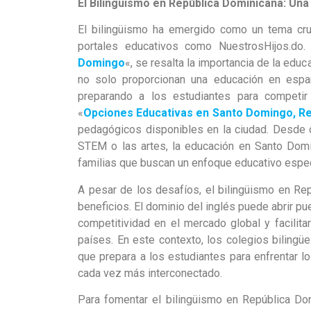
El Bilingüismo en República Dominicana: Una
El bilingüismo ha emergido como un tema cruc
portales educativos como NuestrosHijos.do.
Domingo
«, se resalta la importancia de la educ
no solo proporcionan una educación en españ
preparando a los estudiantes para competir
«
Opciones Educativas en Santo Domingo, Re
pedagógicos disponibles en la ciudad. Desde c
STEM o las artes, la educación en Santo Dom
familias que buscan un enfoque educativo espec
A pesar de los desafíos, el bilingüismo en R
beneficios. El dominio del inglés puede abrir pu
competitividad en el mercado global y facilit
países. En este contexto, los colegios biling
que prepara a los estudiantes para enfrentar 
cada vez más interconectado.
Para fomentar el bilingüismo en República D