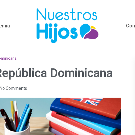
emia
Con
Dominicana
 República Dominicana
No Comments