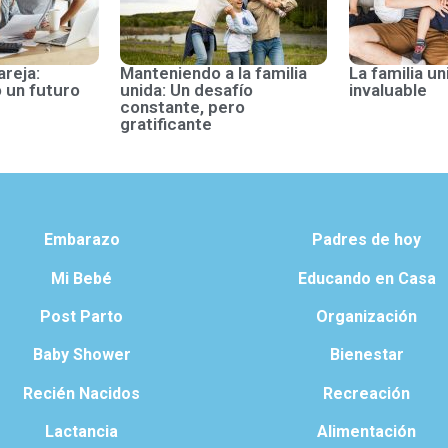
areja:
Manteniendo a la familia
La familia un
 un futuro
unida: Un desafío
invaluable
constante, pero
gratificante
Embarazo
Padres de hoy
Mi Bebé
Educando en Casa
Post Parto
Organización
Baby Shower
Bienestar
Recién Nacidos
Recreación
Lactancia
Alimentación