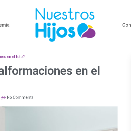
emia
Con
nes en el feto?
alformaciones en el
No Comments