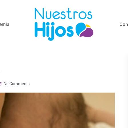
emia
Con
o
No Comments