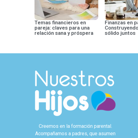
Temas financieros en
Finanzas en p
pareja: claves para una
Construyendo
relación sana y próspera
sólido juntos
Creemos en la formación parental.
Acompañamos a padres, que asumen