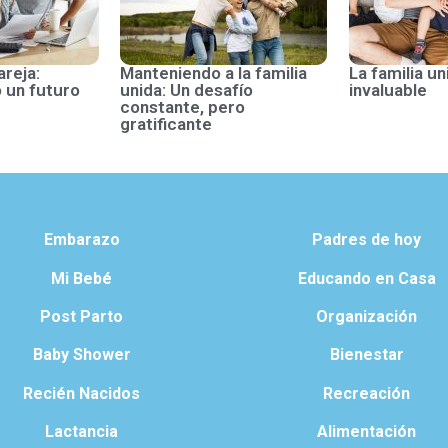
areja:
Manteniendo a la familia
La familia un
 un futuro
unida: Un desafío
invaluable
constante, pero
gratificante
Embarazo
Padres de hoy
Mi Bebé
Educando en Casa
Post Parto
Organización
Baby Shower
Bienestar
Recién Nacidos
Recreación
Lactancia
Alimentación