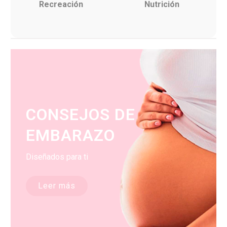
Recreación
Nutrición
CONSEJOS DE
EMBARAZO
Diseñados para ti
Leer más