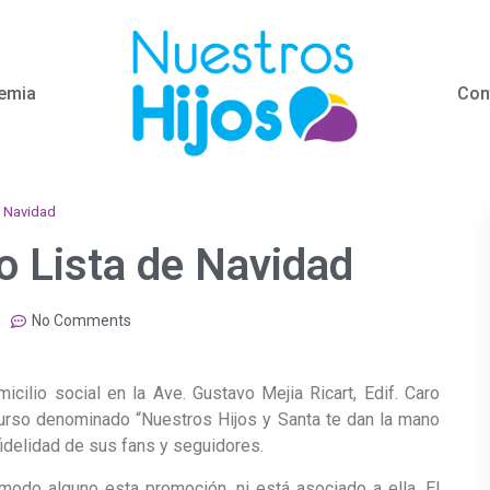
emia
Con
e Navidad
o Lista de Navidad
No Comments
io social en la Ave. Gustavo Mejia Ricart, Edif. Caro
ncurso denominado “Nuestros Hijos y Santa te dan la mano
 fidelidad de sus fans y seguidores.
 modo alguno esta promoción, ni está asociado a ella. El