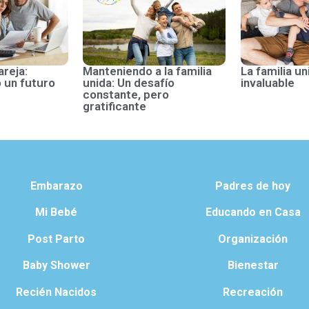
areja:
Manteniendo a la familia
La familia un
 un futuro
unida: Un desafío
invaluable
constante, pero
gratificante
Embarazo
Padres de hoy
Mi Bebé
Educando en Casa
Post Parto
Organización
Baby Shower
Bienestar
Recién Nacidos
Recreación