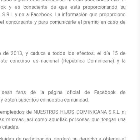
book y es consciente de que está proporcionando su
R.L y no a Facebook. La información que proporcione
n del concursante y para comunicarle el premio en caso de
 de 2013, y caduca a todos los efectos, el día 15 de
este concurso es nacional (República Dominicana) y la
e sean fans de la página oficial de Facebook de
y estén suscritos en nuestra comunidad.
los empleados de NUESTROS HIJOS DOMINICANA S.R.L. ni
las mismas, así como aquellas personas que tengan una
e citadas.
luidas de participación, perderá su derecho a obtener el