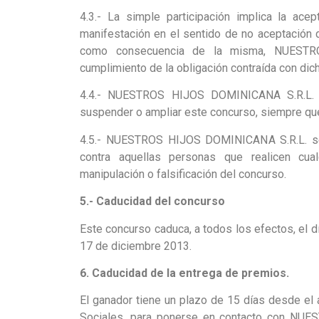
4.3.- La simple participación implica la ace
manifestación en el sentido de no aceptación d
como consecuencia de la misma, NUESTRO
cumplimiento de la obligación contraída con dich
4.4.- NUESTROS HIJOS DOMINICANA S.R.L. s
suspender o ampliar este concurso, siempre que 
4.5.- NUESTROS HIJOS DOMINICANA S.R.L. se 
contra aquellas personas que realicen cua
manipulación o falsificación del concurso.
5.- Caducidad del concurso
Este concurso caduca, a todos los efectos, el d
17 de diciembre 2013.
6. Caducidad de la entrega de premios.
El ganador tiene un plazo de 15 días desde el
Sociales, para ponerse en contacto con NUE