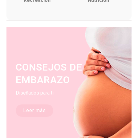
Recreación
Nutrición
CONSEJOS DE
EMBARAZO
Diseñados para ti
Leer más