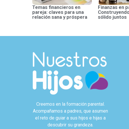
Temas financieros en
Finanzas en p
pareja: claves para una
Construyendo
relación sana y próspera
sólido juntos
Creemos en la formación parental.
Acompañamos a padres, que asumen
el reto de guiar a sus hijos e hijas a
descubrir su grandeza.