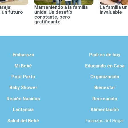
areja:
Manteniendo a la familia
La familia un
 un futuro
unida: Un desafío
invaluable
constante, pero
gratificante
Embarazo
Padres de hoy
Mi Bebé
Educando en Casa
Post Parto
Organización
Baby Shower
Bienestar
Recién Nacidos
Recreación
Lactancia
Alimentación
Salud del Bebé
Finanzas del Hogar