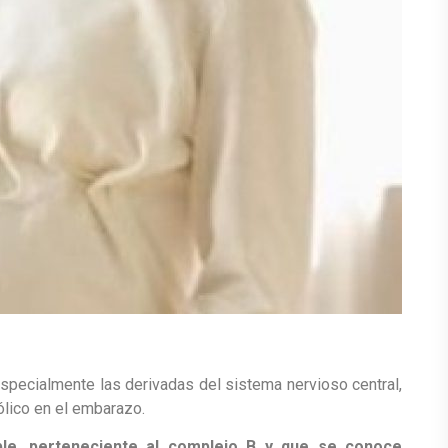
specialmente las derivadas del sistema nervioso central,
ólico en el embarazo.
uble, perteneciente al complejo B y que se conoce