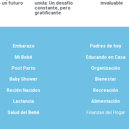
 un futuro
unida: Un desafío
invaluable
constante, pero
gratificante
Embarazo
Padres de hoy
Mi Bebé
Educando en Casa
Post Parto
Organización
Baby Shower
Bienestar
Recién Nacidos
Recreación
Lactancia
Alimentación
Salud del Bebé
Finanzas del Hogar