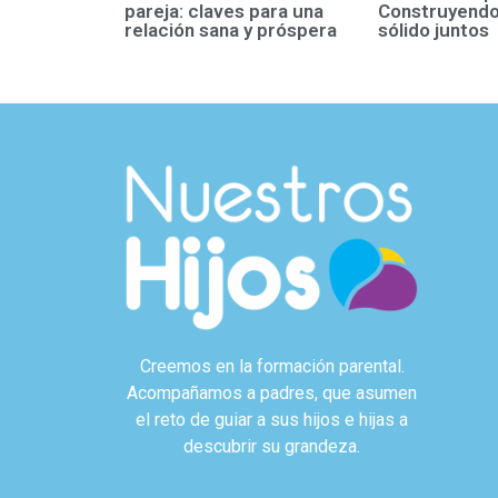
pareja: claves para una
Construyendo
relación sana y próspera
sólido juntos
Creemos en la formación parental.
Acompañamos a padres, que asumen
el reto de guiar a sus hijos e hijas a
descubrir su grandeza.