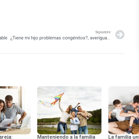
Siguiente
able
¿Tiene mi hijo problemas congénitos?, averígualo con Early Screen
areja:
Manteniendo a la familia
La familia un